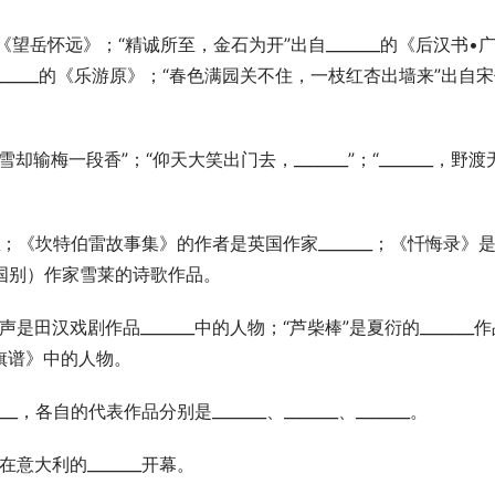
_的《望岳怀远》；“精诚所至，金石为开”出自_______的《后汉书•
_____的《乐游原》；“春色满园关不住，一枝红杏出墙来”出自
__，雪却输梅一段香”；“仰天大笑出门去，_______”；“_______，野
____；《坎特伯雷故事集》的作者是英国作家_______；《忏悔录》
__（国别）作家雪莱的诗歌作品。
声是田汉戏剧作品_______中的人物；“芦柴棒”是夏衍的_______
红旗谱》中的人物。
___，各自的代表作品分别是_______、_______、_______。
会在意大利的_______开幕。