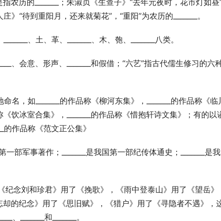
指农历的_______；朱淑贞《生查子》“去年元夜时，花市灯如昼
庄》“待到重阳月，还来就菊花”，“重阳”为农历的_______。
____、土、革、_______、木、匏、_______八类。
____、会意、形声、_______和假借；“六艺”指古代儒生修习的六
名，如_______的作品称《柳河东集》，_______的作品称《临
品称《饮冰室合集》，_______的作品称《惜抱轩诗文集》；有的以
____的作品称《范文正公集》
我国第一部军事著作；_______是我国第一部纪传体通史；_______是
。《纪念刘和珍君》用了《挽歌》，《雨中登泰山》用了《望岳》
忘却的纪念》用了《思旧赋》，《猎户》用了《寻隐者不遇》，
_、_______和_______。