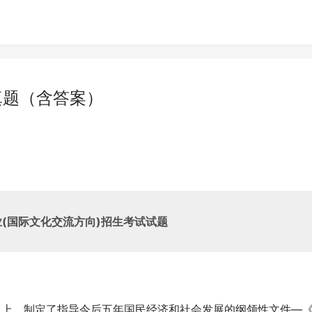
真题（含答案）
业
(
国际文化交流方向
)
招生考试试题
______上，制定了指导今后五年国民经济和社会发展的纲领性文件—