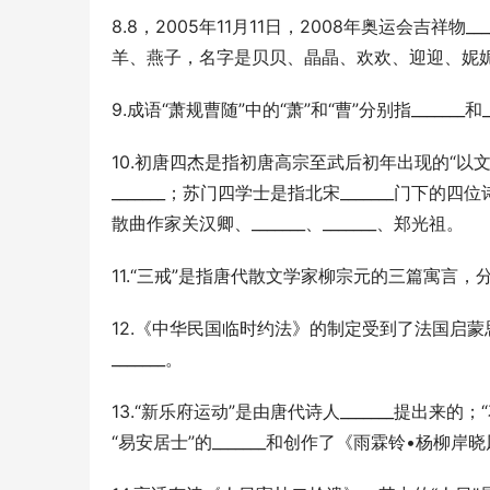
8.8，2005年11月11日，2008年奥运会吉祥
羊、燕子，名字是贝贝、晶晶、欢欢、迎迎、妮妮
9.成语“萧规曹随”中的“萧”和“曹”分别指_______和__
10.初唐四杰是指初唐高宗至武后初年出现的“以文
_______；苏门四学士是指北宋_______门下
散曲作家关汉卿、_______、_______、郑光祖。
11.“三戒”是指唐代散文学家柳宗元的三篇寓言，分
12.《中华民国临时约法》的制定受到了法国启
_______。
13.“新乐府运动”是由唐代诗人_______提出来的
“易安居士”的_______和创作了《雨霖铃•杨柳岸晓风