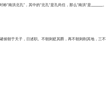
“南洪北孔”，其中的“北孔”是孔尚任，那么“南洪”是_______
狩。诸侯朝于天子，日述职。不朝则贬其爵，再不朝则削其地，三不