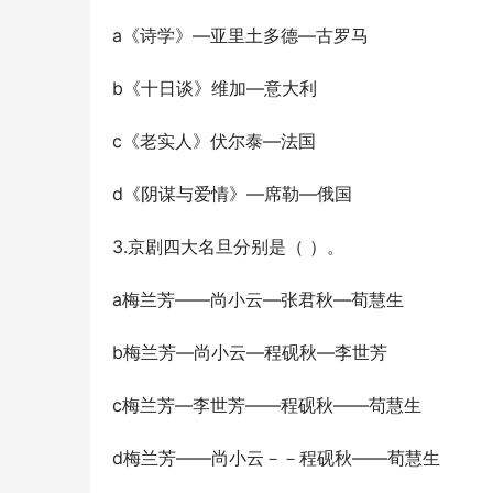
a《诗学》—亚里土多德—古罗马
b《十日谈》维加—意大利
c《老实人》伏尔泰—法国
d《阴谋与爱情》—席勒—俄国
3.京剧四大名旦分别是（ ）。
a梅兰芳——尚小云—张君秋—荀慧生
b梅兰芳—尚小云—程砚秋—李世芳
c梅兰芳—李世芳——程砚秋——苟慧生
d梅兰芳——尚小云－－程砚秋——荀慧生