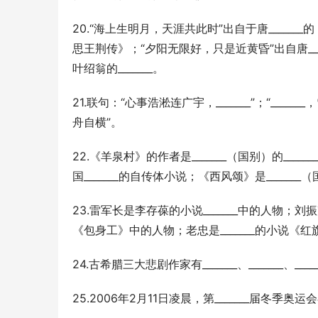
20.“海上生明月，天涯共此时”出自于唐______
思王荆传》；“夕阳无限好，只是近黄昏”出自唐__
叶绍翁的_______。
21.联句：“心事浩淞连广宇，_______”；“_____
舟自横”。
22.《羊泉村》的作者是_______（国别）的___
国_______的自传体小说；《西风颂》是_____
23.雷军长是李存葆的小说_______中的人物；刘振
《包身工》中的人物；老忠是_______的小说《
24.古希腊三大悲剧作家有_______、_______、____
25.2006年2月11日凌晨，第_______届冬季奥运