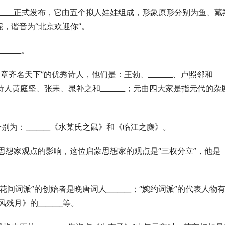
物_______正式发布，它由五个拟人娃娃组成，形象原形分别为鱼、藏
，谐音为“北京欢迎你”。
_____。
章齐名天下”的优秀诗人，他们是：王勃、_______、卢照邻和
的四位诗人黄庭坚、张耒、晁补之和_______；元曲四大家是指元代的杂
别为：_______《水某氏之鼠》和《临江之麋》。
蒙思想家观点的影响，这位启蒙思想家的观点是“三权分立”，他是
；“花间词派”的创始者是晚唐词人_______；“婉约词派”的代表人物
残月》的_______等。