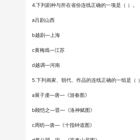
4.下列剧种与所在省份连线正确的一项是（ ）。
a吕剧山西
b越剧—上海
c黄梅戏—江苏
d越调—河南
5.下列画家、朝代、作品的连线正确的一组是（ 
a展子虔—唐—《游春图》
b顾恺之—晋—《洛神赋图》
c周昉—唐—《十指钟道图》