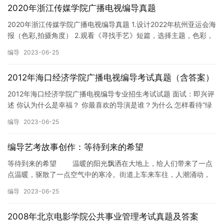
2020年浙江传媒学院广播电视编导真题
2020年浙江传媒学院广播电视编导真题 1.设计2022年杭州亚运会海
报（色彩,拍摄角度） 2.观看《寻找手艺》短篇，选择主题，色彩，
声音，声响，镜头等任意一个角度来写评论性文章（…
编导
2023-06-25
2012年海口经济学院广播电视编导考试真题（含答案）
2012年海口经济学院广播电视编导专业招生考试试题 面试：即兴评
述 你认为什么是幸福？ 你最喜欢的导演是谁？为什么 怎样看待“绿
领巾”“红校服”事件？ 怎样看待慈爱父亲割皮救女事件…
编导
2023-06-25
编导艺考故事创作：等待到来的希望
等待到来的希望 温暖的阳光飘洒在大地上，给人们带来了一点
点温暖，驱散了一点空气中的寒冷。街道上车来车往，人潮涌动，
在街道的对面坐落着一间老旧，不起眼的裁缝店。这裁缝店显得与
编导
2023-06-25
当今…
2008年北京电影学院公共事业管理考试真题及答案