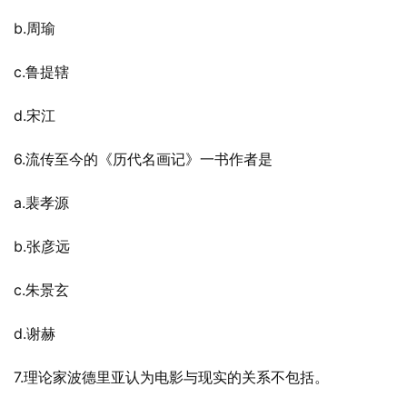
b.周瑜
c.鲁提辖
d.宋江
6.流传至今的《历代名画记》一书作者是
a.裴孝源
b.张彦远
c.朱景玄
d.谢赫
7.理论家波德里亚认为电影与现实的关系不包括。