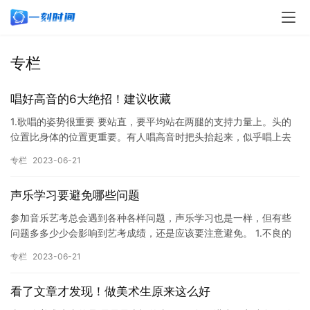
专栏
唱好高音的6大绝招！建议收藏
1.歌唱的姿势很重要 要站直，要平均站在两腿的支持力量上。头的
位置比身体的位置更重要。有人唱高音时把头抬起来，似乎唱上去
省些劲，事实并非如此。头抬起来高音紧了。喉咙也会发紧，不
专栏
2023-06-21
松。…
声乐学习要避免哪些问题
参加音乐艺考总会遇到各种各样问题，声乐学习也是一样，但有些
问题多多少少会影响到艺考成绩，还是应该要注意避免。 1.不良的
生活习惯 平时吃饭无辣不欢的学生，对嗓子造成巨大损害，吸烟
专栏
2023-06-21
喝…
看了文章才发现！做美术生原来这么好