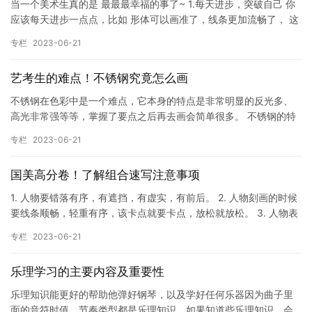
当一个美术生真的是 最最最幸福的事了~ 1.每天进步，突破自己 你
应该每天进步一点点，比如 形体可以画准了，线条更加流畅了， 这
些小进步都会让美术生幸福感爆棚， 不信?你突破一下自…
专栏
2023-06-21
艺考生的难点！不锈钢究竟怎么画
不锈钢在色彩中是一个难点，它本身的特点是非常明显的反光多、
高光非常强等等，掌握了要点之后再去画会简单很多。 不锈钢的特
点 ①首先你要知道不锈钢上的颜色大部分都是环境色，并且有强烈
专栏
2023-06-21
的…
国美高分卷！了解组合速写注意事项
1. 人物要错落有序，有遮挡，有虚实，有前后。 2. 人物刻画的时候
要线条顺畅，轻重有序，该卡点就要卡点，放松就放松。 3. 人物表
情可以有趣，多点笑容。 4. 每个人都要有眼神交…
专栏
2023-06-21
乐理学习的主要内容及重要性
乐理知识能更好的帮助他弹好钢琴，以及学好任何乐器因为曲子里
面的音符时值，节奏类型都是乐理知识，如果知道些乐理知识，会