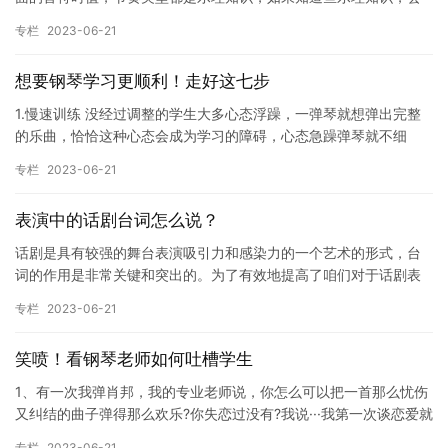
方便他自己去读谱，简单的曲子他自己看着就会弹了，并且在音
专栏
2023-06-21
准，节奏…
想要钢琴学习更顺利！走好这七步
1.慢速训练 没经过调整的学生大多心态浮躁，一弹琴就想弹出完整
的乐曲，恰恰这种心态会成为学习的障碍，心态急躁弹琴就不细
心，就容易出现错误。所以在初学弹琴时，首先注意的就是慢速的
专栏
2023-06-21
问题…
表演中的话剧台词怎么说？
话剧是具有较强的舞台表演吸引力和感染力的一个艺术的形式，台
词的作用是非常关键和突出的。为了有效地提高了咱们对于话剧表
演的专业化水平，同学们必须充分认识和理解台词在舞台表演过程
专栏
2023-06-21
中的重…
笑喷！看钢琴老师如何吐槽学生
1、有一次我弹肖邦，我的专业老师说，你怎么可以把一首那么忧伤
又纠结的曲子弹得那么欢乐?你失恋过没有?我说···我第一次谈恋爱就
结婚了。 后来老师就布置了勃拉姆斯的东西给我弹，让我体…
专栏
2023-06-21