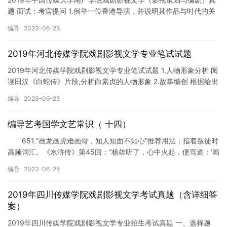
题 面试：考官提问 1.例举一位香港导演，并说明其作品与时代的关
系。 2.你认为《红楼梦》里面谁最具有表演欲 3.电视…
编导
2023-06-25
2019年河北传媒学院戏剧影视文学专业笔试试题
2019年河北传媒学院戏剧影视文学专业笔试试题 1.人物形象分析 阅
读田汉《白蛇传》片段,分析白素贞的人物形象 2.故事编创 根据给出
的开头,续写故事。要求内容积极,有创意,800…
编导
2023-06-25
编导艺考国学文艺常识（ 十四）
651.“画龙画虎难画骨，知人知面不知心”推荐用法：指着叛徒时
高频词汇。《水浒传》第45回：“杨雄听了，心中火起，便骂道：‘画
龙画虎难画骨，知人知面不知心。这廝倒来我面前，又说…
编导
2023-06-25
2019年四川传媒学院戏剧影视文学考试真题（含详细答
案）
2019年四川传媒学院戏剧影视文学专业招生考试真题 一、选择题