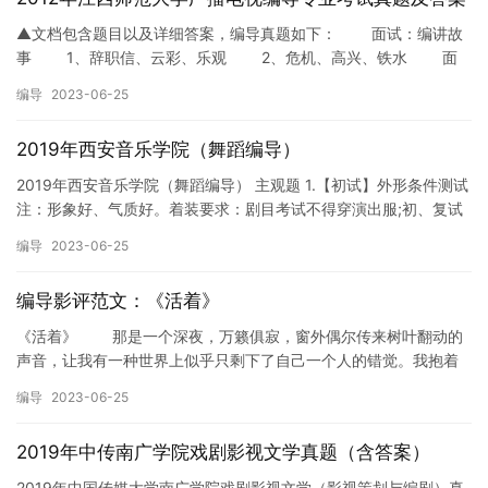
▲文档包含题目以及详细答案，编导真题如下： 面试：编讲故
事 1、辞职信、云彩、乐观 2、危机、高兴、铁水 面
试：考官问题 1.你认为网络能够取代电视媒体吗？ …
编导
2023-06-25
2019年西安音乐学院（舞蹈编导）
2019年西安音乐学院（舞蹈编导） 主观题 1.【初试】外形条件测试
注：形象好、气质好。着装要求：剧目考试不得穿演出服;初、复试
女生着体操服、连裤袜、舞鞋;男生着紧身背心、氨纶平角…
编导
2023-06-25
编导影评范文：《活着》
《活着》 那是一个深夜，万籁俱寂，窗外偶尔传来树叶翻动的
声音，让我有一种世界上似乎只剩下了自己一个人的错觉。我抱着
一本暗红色的《活着》，静静的，聆听福贵讲述他跌宕曲折的命
编导
2023-06-25
运。他…
2019年中传南广学院戏剧影视文学真题（含答案）
2019年中国传媒大学南广学院戏剧影视文学（影视策划与编剧）真