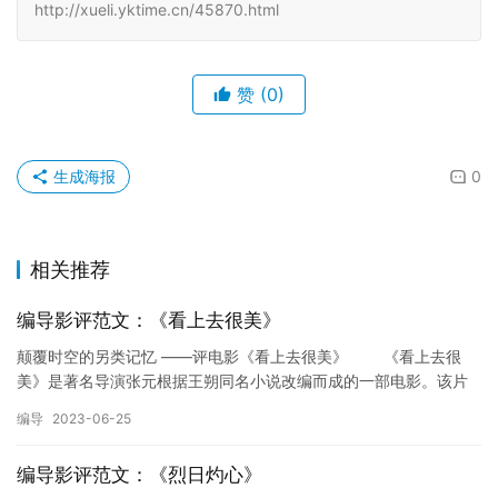
http://xueli.yktime.cn/45870.html
赞
(0)
生成海报
0
相关推荐
编导影评范文：《看上去很美》
颠覆时空的另类记忆 ——评电影《看上去很美》 《看上去很
美》是著名导演张元根据王朔同名小说改编而成的一部电影。该片
画面精美，镜头运用流畅生动，背景音乐典雅成熟。而整个故事轻
编导
2023-06-25
松幽…
编导影评范文：《烈日灼心》