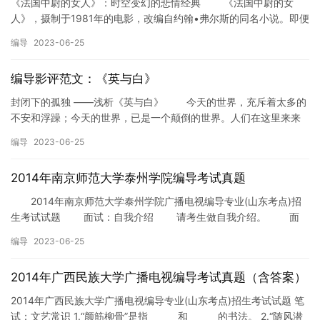
《法国中尉的女人》：时空变幻的悲情经典 《法国中尉的女
人》，摄制于1981年的电影，改编自约翰•弗尔斯的同名小说。即便
今天看，依旧不乏诸多“前卫”之处，这也正是本片在当年的大部…
编导
2023-06-25
编导影评范文：《英与白》
封闭下的孤独 ——浅析《英与白》 今天的世界，充斥着太多的
不安和浮躁；今天的世界，已是一个颠倒的世界。人们在这里来来
往往，最终被眼前的花红酒绿给迷住了双眼，与这个不安的世界融
编导
2023-06-25
为…
2014年南京师范大学泰州学院编导考试真题
2014年南京师范大学泰州学院广播电视编导专业(山东考点)招
生考试试题 面试：自我介绍 请考生做自我介绍。 面
试：即兴评述 冯小刚导演加盟2014春晚，你认为怎…
编导
2023-06-25
2014年广西民族大学广播电视编导考试真题（含答案）
2014年广西民族大学广播电视编导专业(山东考点)招生考试试题 笔
试：文艺常识 1.“颜筋柳骨”是指_______和_______的书法。 2.“随风潜