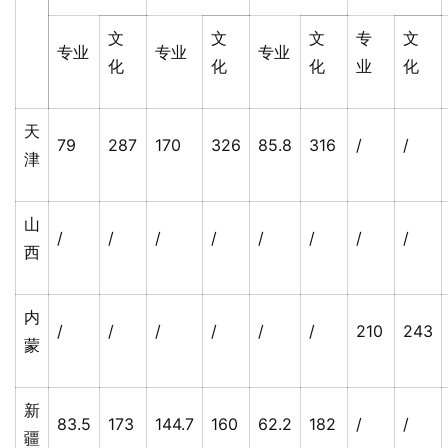
文
文
文
专
文
专业
专业
专业
化
化
化
业
化
天
79
287
170
326
85.8
316
/
/
津
山
/
/
/
/
/
/
/
/
西
内
/
/
/
/
/
/
210
243
蒙
新
83.5
173
144.7
160
62.2
182
/
/
疆