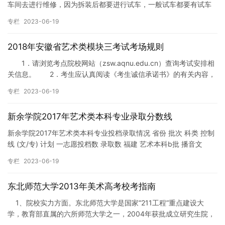
车间去进行维修，因为拆装后都要进行试车，一般试车都要有试车
证的 技术(飞机装配与调试)、飞行器维修技术(发动机主体修理)、…
专栏
2023-06-19
2018年安徽省艺术类模块三考试考场规则
1．请浏览考点院校网站（zsw.aqnu.edu.cn）查询考试安排相
关信息。 2．考生应认真阅读《考生诚信承诺书》的有关内容，
严格遵守考试规则和纪律，自觉服从各项安排，不得…
专栏
2023-06-19
新余学院2017年艺术类本科专业录取分数线
新余学院2017年艺术类本科专业投档录取情况 省份 批次 科类 控制
线 (文/专) 计划 一志愿投档数 录取数 福建 艺术本科b批 播音文
247/195 3 3 3 甘肃 本科提…
专栏
2023-06-19
东北师范大学2013年美术高考校考指南
1、院校实力方面。东北师范大学是国家“211工程”重点建设大
学，教育部直属的六所师范大学之一，2004年获批成立研究生院，
学科综合实力显著提升…